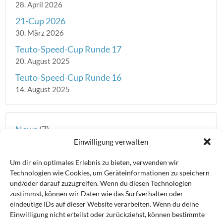
28. April 2026
21-Cup 2026
30. März 2026
Teuto-Speed-Cup Runde 17
20. August 2025
Teuto-Speed-Cup Runde 16
14. August 2025
News
(7)
Einwilligung verwalten
Teuto Speed-Cup
(339)
Um dir ein optimales Erlebnis zu bieten, verwenden wir
Weser Speed-Cup
(47)
Technologien wie Cookies, um Geräteinformationen zu speichern
und/oder darauf zuzugreifen. Wenn du diesen Technologien
zustimmst, können wir Daten wie das Surfverhalten oder
eindeutige IDs auf dieser Website verarbeiten. Wenn du deine
Archiv
Einwilligung nicht erteilst oder zurückziehst, können bestimmte