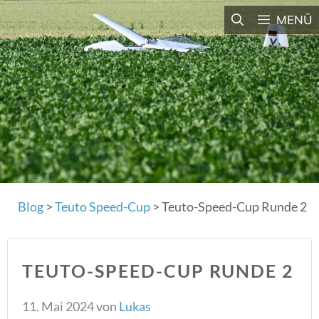
Zum
MENÜ
Inhalt
springen
Blog
>
Teuto Speed-Cup
>
Teuto-Speed-Cup Runde 2
TEUTO-SPEED-CUP RUNDE 2
11. Mai 2024
von
Lukas