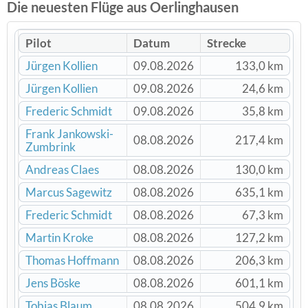
Die neuesten Flüge aus Oerlinghausen
Pilot
Datum
Strecke
Jürgen Kollien
09.08.2026
133,0 km
Jürgen Kollien
09.08.2026
24,6 km
Frederic Schmidt
09.08.2026
35,8 km
Frank Jankowski-
08.08.2026
217,4 km
Zumbrink
Andreas Claes
08.08.2026
130,0 km
Marcus Sagewitz
08.08.2026
635,1 km
Frederic Schmidt
08.08.2026
67,3 km
Martin Kroke
08.08.2026
127,2 km
Thomas Hoffmann
08.08.2026
206,3 km
Jens Böske
08.08.2026
601,1 km
Tobias Blaum
08.08.2026
504,9 km