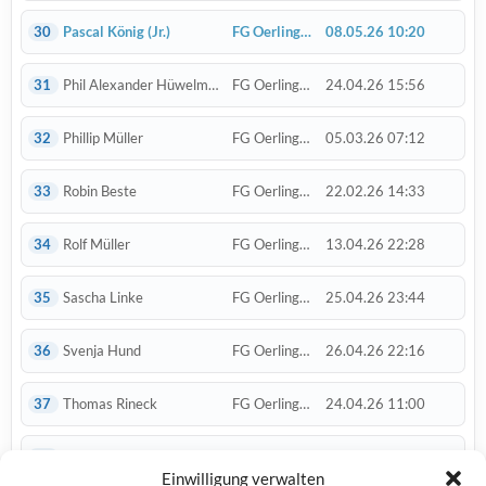
30
Pascal König
(Jr.)
FG Oerlinghausen
08.05.26 10:20
31
Phil Alexander Hüwelmann
FG Oerlinghausen
24.04.26 15:56
32
Phillip Müller
FG Oerlinghausen
05.03.26 07:12
33
Robin Beste
FG Oerlinghausen
22.02.26 14:33
34
Rolf Müller
FG Oerlinghausen
13.04.26 22:28
35
Sascha Linke
FG Oerlinghausen
25.04.26 23:44
36
Svenja Hund
FG Oerlinghausen
26.04.26 22:16
37
Thomas Rineck
FG Oerlinghausen
24.04.26 11:00
38
Tim Hannappel
FG Oerlinghausen
25.02.26 09:19
Einwilligung verwalten