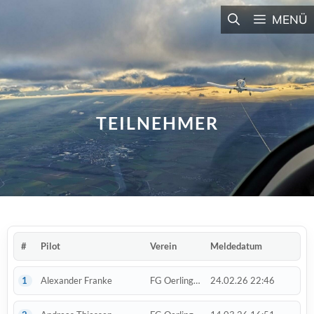
Zum
MENÜ
Inhalt
springen
TEILNEHMER
#
Pilot
Verein
Meldedatum
1
Alexander Franke
FG Oerlinghausen
24.02.26 22:46