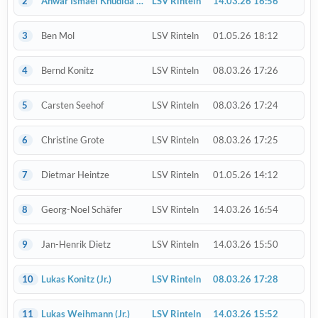
2
Anwar Ismael Khudida
(Jr.)
LSV Rinteln
14.03.26 16:56
3
Ben Mol
LSV Rinteln
01.05.26 18:12
4
Bernd Konitz
LSV Rinteln
08.03.26 17:26
5
Carsten Seehof
LSV Rinteln
08.03.26 17:24
6
Christine Grote
LSV Rinteln
08.03.26 17:25
7
Dietmar Heintze
LSV Rinteln
01.05.26 14:12
8
Georg-Noel Schäfer
LSV Rinteln
14.03.26 16:54
9
Jan-Henrik Dietz
LSV Rinteln
14.03.26 15:50
10
Lukas Konitz
(Jr.)
LSV Rinteln
08.03.26 17:28
11
Lukas Weihmann
(Jr.)
LSV Rinteln
14.03.26 15:52