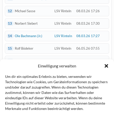
12
Michael Sasse
LSV Rinteln
08.03.26 17:26
13
Norbert Siebert
LSV Rinteln
08.03.26 17:30
14
Ole Bachmann
(Jr.)
LSV Rinteln
08.03.26 17:27
15
Rolf Bödeker
LSV Rinteln
06.05.26 07:55
16
Thomas Seipp
LSV Rinteln
08.03.26 17:28
Einwilligung verwalten
17
Tim Ackmann
(Jr.)
LSV Rinteln
08.03.26 17:29
Um dir ein optimales Erlebnis zu bieten, verwenden wir
Technologien wie Cookies, um Geräteinformationen zu speichern
18
Tobias Schmohl
LSV Rinteln
06.05.26 07:59
und/oder darauf zuzugreifen. Wenn du diesen Technologien
zustimmst, können wir Daten wie das Surfverhalten oder
eindeutige IDs auf dieser Website verarbeiten. Wenn du deine
19
Ulrich Kaiser
LSV Rinteln
08.03.26 17:25
Einwilligung nicht erteilst oder zurückziehst, können bestimmte
Merkmale und Funktionen beeinträchtigt werden.
20
Wilhelm Wielage
LSV Rinteln
14.03.26 16:35