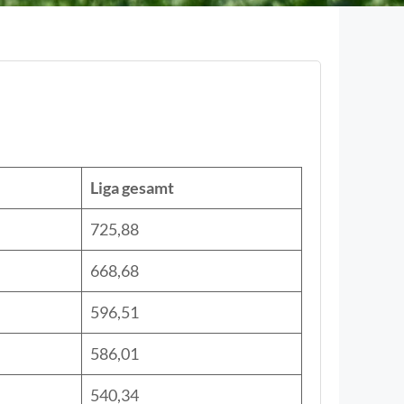
Liga gesamt
725,88
668,68
596,51
586,01
540,34