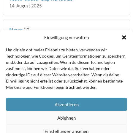
14. August 2025
News
(7)
Einwilligung verwalten
Teuto Speed-Cup
(339)
Um dir ein optimales Erlebnis zu bieten, verwenden wir
Weser Speed-Cup
(47)
Technologien wie Cookies, um Geräteinformationen zu speichern
und/oder darauf zuzugreifen. Wenn du diesen Technologien
zustimmst, können wir Daten wie das Surfverhalten oder
eindeutige IDs auf dieser Website verarbeiten. Wenn du deine
Archiv
Einwilligung nicht erteilst oder zurückziehst, können bestimmte
Merkmale und Funktionen beeinträchtigt werden.
Akzeptieren
Ablehnen
Datenschutzerklärung
|
Impressum
|
Kontakt
|
Das Team
Einstellungen ansehen
Cookie-Einstellungen ändern