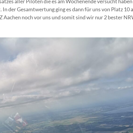
nsatzes aller Piloten die es am Wochenende versucht haben
. In der Gesamtwertung ging es dann für uns von Platz 10 
 SFZ Aachen noch vor uns und somit sind wir nur 2 bester N