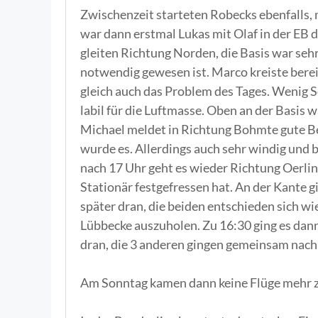
Zwischenzeit starteten Robecks ebenfalls, 
war dann erstmal Lukas mit Olaf in der EB 
gleiten Richtung Norden, die Basis war sehr 
notwendig gewesen ist. Marco kreiste berei
gleich auch das Problem des Tages. Wenig S
labil für die Luftmasse. Oben an der Basis 
Michael meldet in Richtung Bohmte gute B
wurde es. Allerdings auch sehr windig und b
nach 17 Uhr geht es wieder Richtung Oerlin
Stationär festgefressen hat. An der Kante 
später dran, die beiden entschieden sich w
Lübbecke auszuholen. Zu 16:30 ging es dan
dran, die 3 anderen gingen gemeinsam nach
Am Sonntag kamen dann keine Flüge mehr 