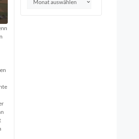
enn
en
nen
nte
er
an
t
n