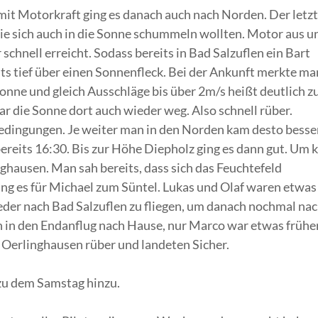
mit Motorkraft ging es danach auch nach Norden. Der letz
die sich auch in die Sonne schummeln wollten. Motor aus u
schnell erreicht. Sodass bereits in Bad Salzuflen ein Bart
ts tief über einen Sonnenfleck. Bei der Ankunft merkte ma
onne und gleich Ausschläge bis über 2m/s heißt deutlich z
war die Sonne dort auch wieder weg. Also schnell rüber.
edingungen. Je weiter man in den Norden kam desto besse
ereits 16:30. Bis zur Höhe Diepholz ging es dann gut. Um 
ghausen. Man sah bereits, dass sich das Feuchtefeld
ging es für Michael zum Süntel. Lukas und Olaf waren etwas
ieder nach Bad Salzuflen zu fliegen, um danach nochmal na
n in den Endanflug nach Hause, nur Marco war etwas frühe
 Oerlinghausen rüber und landeten Sicher.
zu dem Samstag hinzu.