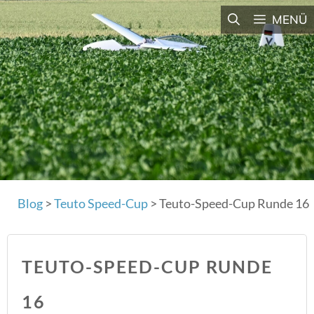
Zum
MENÜ
Inhalt
springen
Blog
>
Teuto Speed-Cup
>
Teuto-Speed-Cup Runde 16
TEUTO-SPEED-CUP RUNDE
16