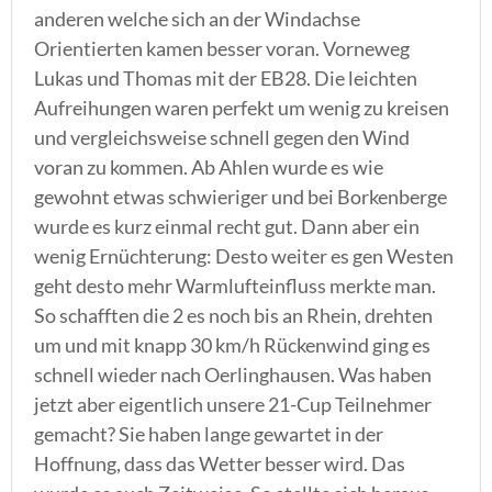
anderen welche sich an der Windachse
Orientierten kamen besser voran. Vorneweg
Lukas und Thomas mit der EB28. Die leichten
Aufreihungen waren perfekt um wenig zu kreisen
und vergleichsweise schnell gegen den Wind
voran zu kommen. Ab Ahlen wurde es wie
gewohnt etwas schwieriger und bei Borkenberge
wurde es kurz einmal recht gut. Dann aber ein
wenig Ernüchterung: Desto weiter es gen Westen
geht desto mehr Warmlufteinfluss merkte man.
So schafften die 2 es noch bis an Rhein, drehten
um und mit knapp 30 km/h Rückenwind ging es
schnell wieder nach Oerlinghausen. Was haben
jetzt aber eigentlich unsere 21-Cup Teilnehmer
gemacht? Sie haben lange gewartet in der
Hoffnung, dass das Wetter besser wird. Das