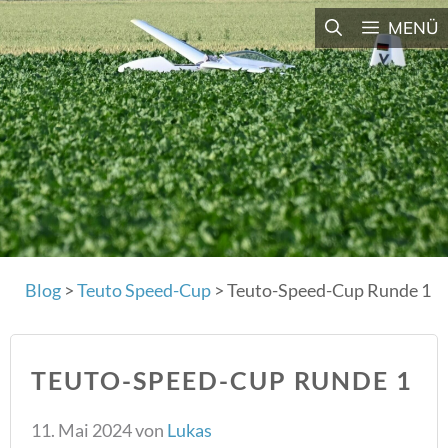
Zum
MENÜ
Inhalt
springen
Blog
>
Teuto Speed-Cup
>
Teuto-Speed-Cup Runde 1
TEUTO-SPEED-CUP RUNDE 1
11. Mai 2024
von
Lukas