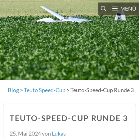
Zum
MENÜ
Inhalt
springen
Blog
>
Teuto Speed-Cup
>
Teuto-Speed-Cup Runde 3
TEUTO-SPEED-CUP RUNDE 3
25. Mai 2024
von
Lukas